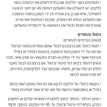
• תשלומים בשני חלקים: אם בחרת לשלם את ההזמנה בשני
חלקים. יש להשלים את התשלום לפחות 45 יום לפני ההגעה
לתאילנד, אלא אם כן צוין אחרת על ידי הסוכן במועד ההזמנה.
אם התשלום המלא לא הושלם, סוכנות הנסיעות תאי-טריפ
שומרת את הזכות לבטל את החופשה עד להסדרת התשלום.
ביטול והחזרים
תנאים הכרחיים להחזרים:
• תנאי ביטול: אם ברצונכם לבטל ואתם עומדים בתנאי הביטול
שניתנו על ידי הסוכן בעת ההזמנה, בהצעת המחיר או במייל
והביטול אושר על ידי המלון או חברת התעופה או ספק אחר, תהיו
זכאים להחזר בקיזוז דמי טיפול וביטול. אם ברצונכם לבטל מעבר
לחלון הביטול שניתן, ולאחר שהכסף עבר למלון/ספק התיירות,
לא תהיו זכאים להחזר.
• בקשת ביטול: על הלקוח לבקש את הביטול באופן רשמי בכתב
במייל או בוואטסאפ הרשמי של תאי טריפ אשר מופיעים באתר
• אופן ההחזר: ההחזר יבוצע למסגרת האשראי שלכם או לחשבון
הבנק, בקיזוז דמי טיפול וביטול, עד 45 ימי עסקים. בנוסף, תקוזז