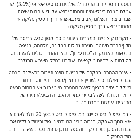
תוספת הסליקה בתאילנד למשלמים בכרטיס אשראי (3.6%) ו/או
עמלת המרה בינלאומית וההחזר יבוצע על ידי אותה ה שיטה
שבה בוצע התשלום (אם בוצע באשראי דרך הספק סליקה אז
ההחזר יבוצע דרך הספק סליקה)
• מקרים קיצוניים: במקרים קיצוניים כמו אסון טבע, קריסה של
מלון/חברת תעופה, סגירת גבולות המדינה, מלחמה, מגיפה
בינלאומית או מקרה "כוח עליון", תנאי ההחזר יכולים להשתנות,
להידחות או להיות מוקפאים ויעודכנו כחלק מאירוע מתגלגל
• שער ההמרה: במקרה של רכישת מוצר תיירות בתאילנד והכסף
עבר לתאילנד כדי לשריין את המלון/מוצר התיירות, ההחזר
בשקלים יהיה בכפוף לשער ההמרה היומי בו בוצע ההחזר מבאט
לדולר ומדולר לשקל בקיזוז עמלות העברה הבינלאומיות של
הבנקים ועמלות המרת מט"ח.
• דמי טיפול וביטול: ייגבו דמי טיפול וביטול בסך 20 דולר לאדם או
5% מסך העסקה, הגבוה מביניהם. דמי טיפול וביטול כוללים את
עבודת הסוכן מול הלקוח והספקים וכן טיפול בכל נושא ההחזרים
מול הספקים.