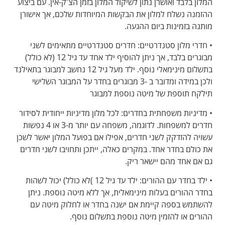
המלון בלבד ואושרן נתון לשיקול המלון בזמן הצ'ק-אין. עם ביצוע
ההזמנה נשלח למלון את הבקשות המיוחדות שלכם, אך אישורן
מותנה בזמינות ביום ההגעה.
• חדרי מלון סטנדרטיים: חדרים סטנדרטיים מתאימים לשני
מבוגרים בלבד, אך ניתן להוסיף ילד אחד עד גיל 12 (לא כולל)
בתשלום מינימאלי נוסף. ילד מעל גיל 12 נחשב למבוגר בתאילנד
ולכן במידה ומדובר ב -3 מבוגרים בחדר על המבוגר השלישי
תילקח תוספת של מיטה נוספת למבוגר
• מדיניות משפחתית בחדרים: לכל מלון מדיניות ייחודית לסידור
חדרים למשפחות. לדוגמה, משפחה עם יותר מ-3 או 4 נפשות
עשויה להזדקק לשני חדרים, אפילו אם בפועל המלון יאשר לשכן
את כולם בחדר אחד. במקרים כאלה, ייתכן ותחויבו לשני חדרים
גם אם אחד מהם יישאר ריק.
• ילד בחדר עם ההורים: ילד עד גיל 12 )לא כולל) יכול לשהות
בחדר ההורים בעלות מינימאלית, אך ללא מיטה נוספת. ניתן
להשתמש בספה קיימת אם ישנה בחדר או לחלוק מיטה עם
ההורים או להזמין מיטה נוספת בתשלום נוסף.