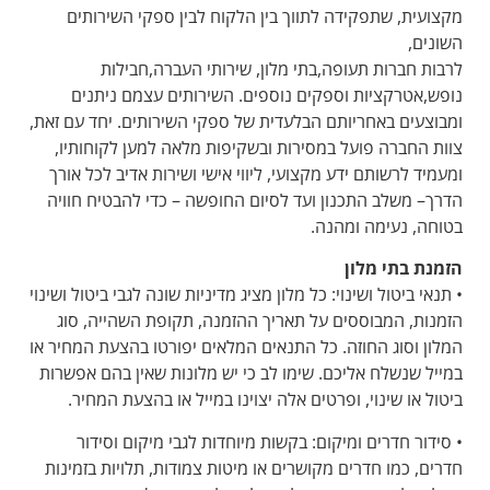
מקצועית, שתפקידה לתווך בין הלקוח לבין ספקי השירותים
השונים,
לרבות חברות תעופה,בתי מלון, שירותי העברה,חבילות
נופש,אטרקציות וספקים נוספים. השירותים עצמם ניתנים
ומבוצעים באחריותם הבלעדית של ספקי השירותים. יחד עם זאת,
צוות החברה פועל במסירות ובשקיפות מלאה למען לקוחותיו,
ומעמיד לרשותם ידע מקצועי, ליווי אישי ושירות אדיב לכל אורך
הדרך– משלב התכנון ועד לסיום החופשה – כדי להבטיח חוויה
בטוחה, נעימה ומהנה.
הזמנת בתי מלון
• תנאי ביטול ושינוי: כל מלון מציג מדיניות שונה לגבי ביטול ושינוי
הזמנות, המבוססים על תאריך ההזמנה, תקופת השהייה, סוג
המלון וסוג החוזה. כל התנאים המלאים יפורטו בהצעת המחיר או
במייל שנשלח אליכם. שימו לב כי יש מלונות שאין בהם אפשרות
ביטול או שינוי, ופרטים אלה יצוינו במייל או בהצעת המחיר.
• סידור חדרים ומיקום: בקשות מיוחדות לגבי מיקום וסידור
חדרים, כמו חדרים מקושרים או מיטות צמודות, תלויות בזמינות