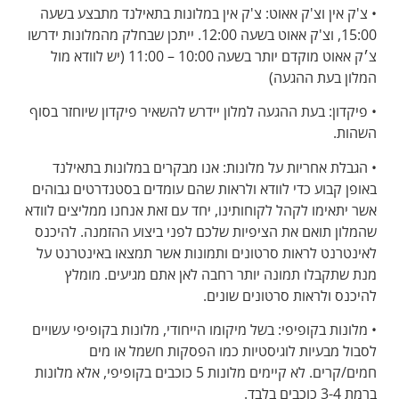
• צ'ק אין וצ'ק אאוט: צ'ק אין במלונות בתאילנד מתבצע בשעה
15:00, וצ'ק אאוט בשעה 12:00. ייתכן שבחלק מהמלונות ידרשו
צ׳ק אאוט מוקדם יותר בשעה 10:00 – 11:00 (יש לוודא מול
המלון בעת ההגעה)
• פיקדון: בעת ההגעה למלון יידרש להשאיר פיקדון שיוחזר בסוף
השהות.
• הגבלת אחריות על מלונות: אנו מבקרים במלונות בתאילנד
באופן קבוע כדי לוודא ולראות שהם עומדים בסטנדרטים גבוהים
אשר יתאימו לקהל לקוחותינו, יחד עם זאת אנחנו ממליצים לוודא
שהמלון תואם את הציפיות שלכם לפני ביצוע ההזמנה. להיכנס
לאינטרנט לראות סרטונים ותמונות אשר תמצאו באינטרנט על
מנת שתקבלו תמונה יותר רחבה לאן אתם מגיעים. מומלץ
להיכנס ולראות סרטונים שונים.
• מלונות בקופיפי: בשל מיקומו הייחודי, מלונות בקופיפי עשויים
לסבול מבעיות לוגיסטיות כמו הפסקות חשמל או מים
חמים/קרים. לא קיימים מלונות 5 כוכבים בקופיפי, אלא מלונות
ברמת 3-4 כוכבים בלבד.