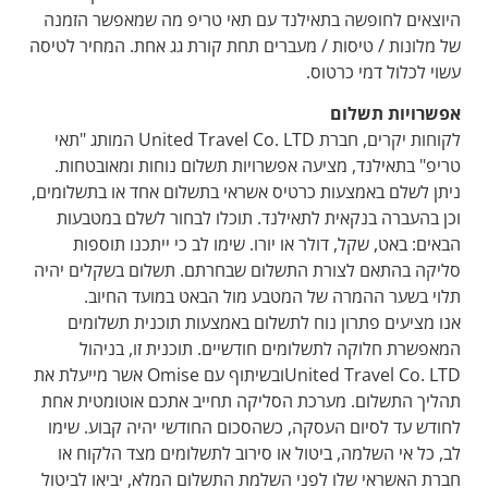
היוצאים לחופשה בתאילנד עם תאי טריפ מה שמאפשר הזמנה
של מלונות / טיסות / מעברים תחת קורת גג אחת. המחיר לטיסה
עשוי לכלול דמי כרטוס.
אפשרויות תשלום
לקוחות יקרים, חברת United Travel Co. LTD המותג "תאי
טריפ" בתאילנד, מציעה אפשרויות תשלום נוחות ומאובטחות.
ניתן לשלם באמצעות כרטיס אשראי בתשלום אחד או בתשלומים,
וכן בהעברה בנקאית לתאילנד. תוכלו לבחור לשלם במטבעות
הבאים: באט, שקל, דולר או יורו. שימו לב כי ייתכנו תוספות
סליקה בהתאם לצורת התשלום שבחרתם. תשלום בשקלים יהיה
תלוי בשער ההמרה של המטבע מול הבאט במועד החיוב.
אנו מציעים פתרון נוח לתשלום באמצעות תוכנית תשלומים
המאפשרת חלוקה לתשלומים חודשיים. תוכנית זו, בניהול
United Travel Co. LTDובשיתוף עם Omise אשר מייעלת את
תהליך התשלום. מערכת הסליקה תחייב אתכם אוטומטית אחת
לחודש עד לסיום העסקה, כשהסכום החודשי יהיה קבוע. שימו
לב, כל אי השלמה, ביטול או סירוב לתשלומים מצד הלקוח או
חברת האשראי שלו לפני השלמת התשלום המלא, יביאו לביטול