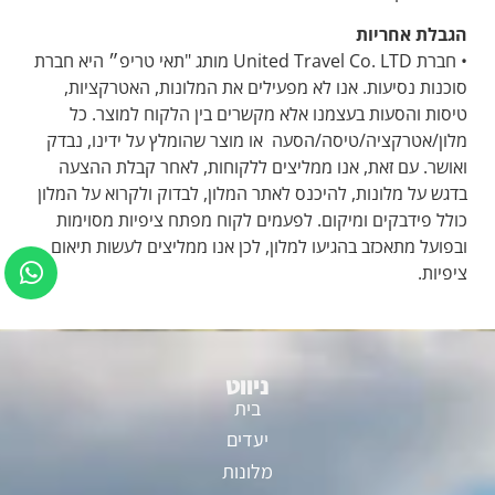
הגבלת אחריות
• חברת United Travel Co. LTD מותג "תאי טריפ״ היא חברת
סוכנות נסיעות. אנו לא מפעילים את המלונות, האטרקציות,
טיסות והסעות בעצמנו אלא מקשרים בין הלקוח למוצר. כל
מלון/אטרקציה/טיסה/הסעה או מוצר שהומלץ על ידינו, נבדק
ואושר. עם זאת, אנו ממליצים ללקוחות, לאחר קבלת ההצעה
בדגש על מלונות, להיכנס לאתר המלון, לבדוק ולקרוא על המלון
כולל פידבקים ומיקום. לפעמים לקוח מפתח ציפיות מסוימות
ובפועל מתאכזב בהגיעו למלון, לכן אנו ממליצים לעשות תיאום
ציפיות.
ניווט
בית
יעדים
מלונות