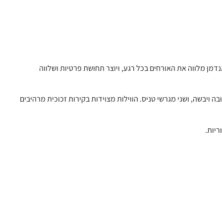
ל פני 40 דונם של יער גשם טרופי. הנוף המרהיב של ים אנדמן מלווה את האורחים בכל רגע, ויוצר תחושת פרטיות ושלווה
בה ויבשה, ושני מגרשי טניס. הווילות מצוידות בקירות זכוכית מרהיבים
ריות.