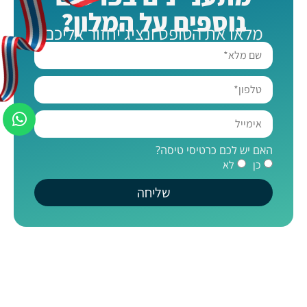
נוספים על המלון?
מלאו את הטופס ונציג יחזור אליכם
האם יש לכם כרטיסי טיסה?
כן
לא
שליחה