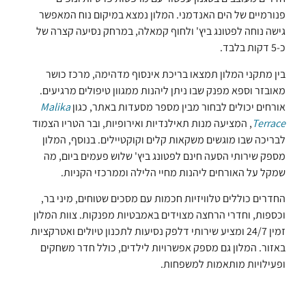
פנורמיים של הים האנדמני. המלון נמצא במיקום נוח המאפשר
גישה נוחה לפטונג ביץ' ולחוף קמאלה, במרחק נסיעה קצרה של
כ-5 דקות בלבד.
בין מתקני המלון תמצאו בריכת אינסוף מדהימה, מרכז כושר
מאובזר וספא מפנק שבו ניתן ליהנות ממגוון טיפולים מרגיעים.
אורחים יכולים לבחור מבין מספר מסעדות באתר, כגון
Malika
Terrace
, המציעה מנות תאילנדיות ואירופיות, ובר הטריו הצמוד
לבריכה שבו מוגשים משקאות קלים וקוקטיילים. בנוסף, המלון
מספק שירותי הסעה חינם לפטונג ביץ' שלוש פעמים ביום, מה
שמקל על האורחים ליהנות מחיי הלילה וממרכזי הקניות.
החדרים כוללים טלוויזיות חכמות עם מסכים שטוחים, מיני בר,
וכספות, וחדרי הרחצה מצוידים באמבטיות מפנקות. צוות המלון
זמין 24/7 ומציע שירותי דלפק נסיעות לתכנון טיולים ואטרקציות
באזור. המלון גם מספק אפשרויות לילדים, כולל חדר משחקים
ופעילויות מותאמות למשפחות.