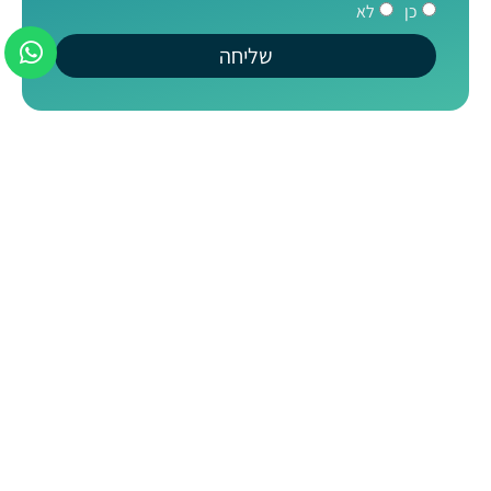
כן
לא
שליחה