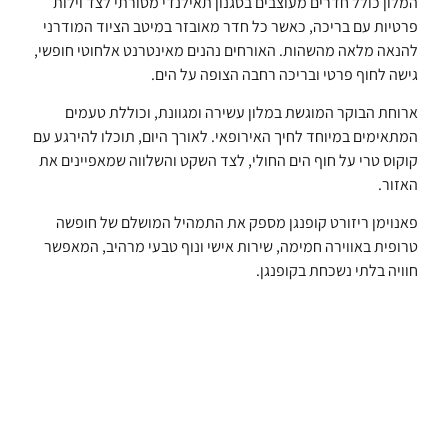
המלון כולל חדרים מעוצבים בסגנון תאילנדי מסורתי לצד וילות
פרטיות עם בריכה, כאשר כל חדר מאובזר במיטב הציוד המודרני
להנאה מלאה מהשהות. האורחים נהנים מאינטרנט אלחוטי חופשי,
גישה לחוף פרטי ובריכה רחבה הצופה על הים.
ארוחת הבוקר המוגשת במלון עשירה ומגוונת, וכוללת טעמים
המתאימים במיוחד לחיך האירופאי. לאורך היום, תוכלו להירגע עם
קוקוס טרי על חוף הים החולי, לצד השקט והשלווה שמאפיינים את
האזור.
פאנוימן ריזורט קופנגן מספק את התמהיל המושלם של חופשה
טרופית באווירה חמימה, שירות אישי ונוף טבעי מרהיב, המאפשר
חוויה בלתי נשכחת בקופנגן.