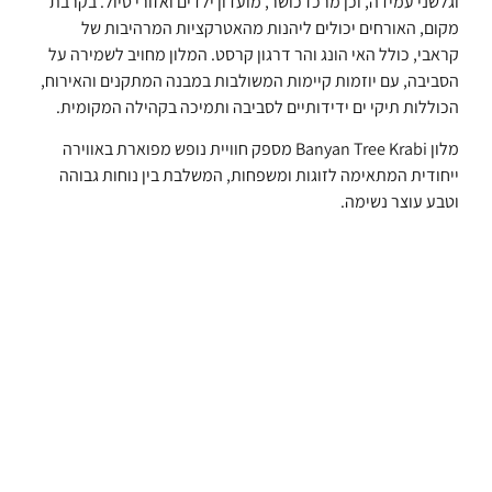
וגלשני עמידה, וכן מרכז כושר, מועדון ילדים ואזורי טיול. בקרבת
מקום, האורחים יכולים ליהנות מהאטרקציות המרהיבות של
קראבי, כולל האי הונג והר דרגון קרסט. המלון מחויב לשמירה על
הסביבה, עם יוזמות קיימות המשולבות במבנה המתקנים והאירוח,
הכוללות תיקי ים ידידותיים לסביבה ותמיכה בקהילה המקומית.
מלון Banyan Tree Krabi מספק חוויית נופש מפוארת באווירה
ייחודית המתאימה לזוגות ומשפחות, המשלבת בין נוחות גבוהה
וטבע עוצר נשימה.