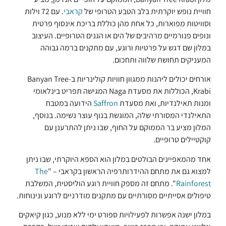
חוויית נופש יוקרתית בלב הטבע הטרופי של
קראבי
. עם 72 וילות
וסוויטות מפוארות, כל אחת מהן כוללת בריכת אינסוף פרטית
ונופים פנורמיים מרהיבים של הים או הגנים הטרופיים. העיצוב
במלון שם דגש על פרטיות ורוגע, עם מתקנים ברמה גבוהה
המעניקים תחושת שלווה ותחכום.
אורחים יכולים ליהנות ממגוון חוויות קולינריות ב-Banyan Tree
Krabi, הכוללות את מסעדת Naga המגישה תפריט בינלאומי
ומנות תאילנדיות, ואת מסעדת
Saffron
הידועה במטבח
התאילנדי המסורתי שלה, המוגשת בנוף עוצר נשימה. בנוסף,
המלון מציע בר הממוקם על החוף, שבו ניתן להתרענן עם
קוקטיילים טרופיים.
אחד מהמאפיינים הבולטים במלון הוא הספא היוקרתי, שבו ניתן
למצוא גם את מתחם ההידרותרפיה הראשון בקראבי – "
The
Rainforest
". מתחם זה מספק חוויית רוגע הוליסטית, המשלבת
טיפולים אסייתיים מסורתיים עם מתקנים מודרניים לרוגע ונינוחות.
במלון ישנה אפשרות לפעילויות ספורט ימי ללא מנוע, כגון קיאקים